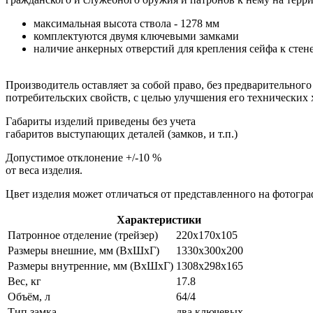
максимальная высота ствола - 1278 мм
комплектуются двумя ключевыми замками
наличие анкерных отверстий для крепления сейфа к стен
Производитель оставляет за собой право, без предварительно
потребительских свойств, с целью улучшения его технических 
Габариты изделий приведены без учета
габаритов выступающих деталей (замков, и т.п.)
Допустимое отклонение +/-10 %
от веса изделия.
Цвет изделия может отличаться от представленного на фотогра
Характеристики
Патронное отделение (трейзер)
220x170x105
Размеры внешние, мм (ВхШхГ)
1330x300x200
Размеры внутренние, мм (ВхШхГ)
1308x298x165
Вес, кг
17.8
Объём, л
64/4
Тип замка
два ключевых