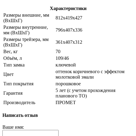
Характеристики
Размеры внешние, мм
812x419x427
(ВхШхГ)
Размеры внутренние,
796x407x336
мм (ВхШхГ)
Размеры трейзера, мм
361x407x312
(ВхШхГ)
Вес, кг
70
Объём, л
109/46
Тип замка
ключевой
оттенок коричневого с эффектом
Цвет
молотковой эмали
Тип покрытия
порошковое
5 лет (с учетом прохождения
Гарантия
планового ТО)
Производитель
ПРОМЕТ
Написать отзыв
Ваше имя: